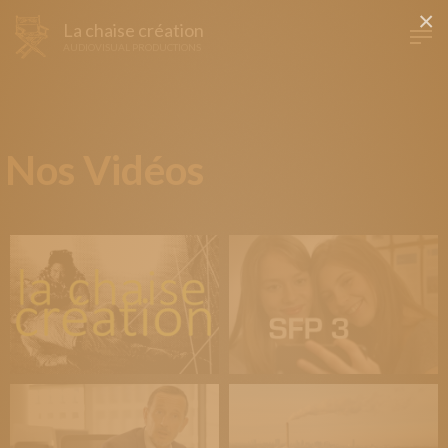
×
La chaise création
AUDIOVISUAL PRODUCTIONS
Nos Vidéos