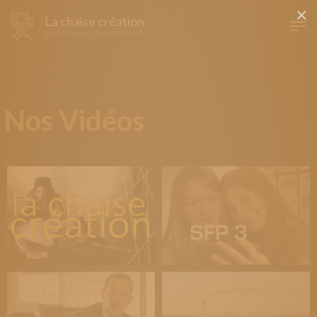
×
La chaise création
AUDIOVISUAL PRODUCTIONS
Nos Vidéos