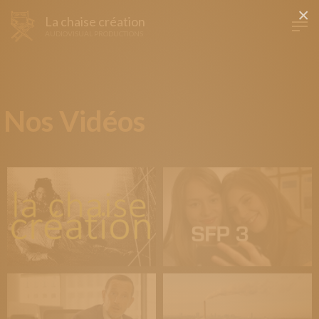
×
La chaise création
AUDIOVISUAL PRODUCTIONS
Nos Vidéos