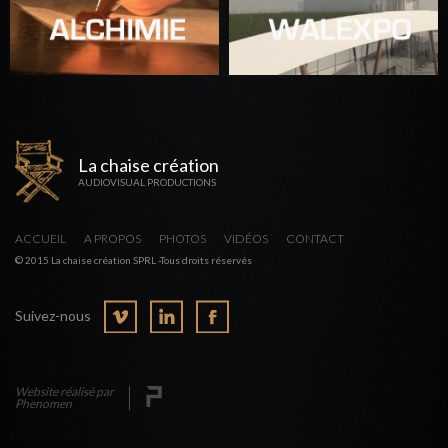
La chaise création
AUDIOVISUAL PRODUCTIONS
ACCUEIL
A PROPOS
PHOTOS
VIDÉOS
CONTACT
© 2015 La chaise création SPRL -Tous droits réservés
Suivez-nous
Website réalisé par
Phenomen