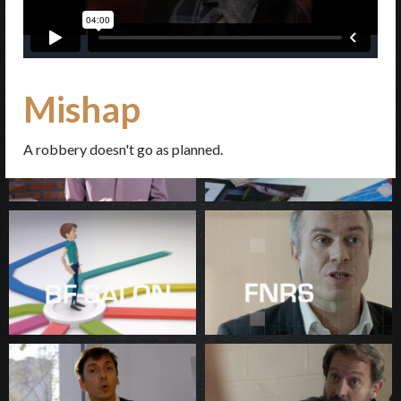
Mishap
A robbery doesn't go as planned.